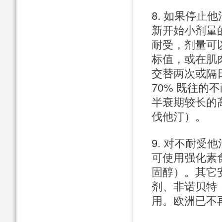
8. 如果停
新开始小剂量
耐受，剂量可以
标值，或在肌肉
交替两次或隔日服
70% 既往
半衰期较长的
伐他汀）。
9. 对不耐受
可使用强化素食
固醇）。其它
剂、非诺贝特
用。欧洲已不