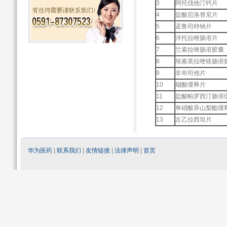
3
阿托伐他汀钙片
4
盐酸厄洛替尼片
5
孟鲁司特钠片
6
泮托拉唑肠溶片
7
兰索拉唑肠溶胶囊
8
埃索美拉唑镁肠溶
9
非布司他片
10
烟酸缓释片
11
盐酸帕罗西汀肠溶
12
单硝酸异山梨酯缓
13
左乙拉西坦片
华为医药
|
联系我们
|
友情链接
|
法律声明
|
首页